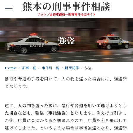
熊本の刑事事件相談
アロウズ法律事務所ー刑事事件特設サイト
強盗
Home
記事一覧
事件別一覧
財産犯罪
強盗
暴行や脅迫の手段を用いて
、人の物を盗った場合には、強盗罪
となります。
逆に、
人の物を盗った後に、暴行や脅迫を用いて逃げようとし
た場合なども、強盗（事後強盗）となります
。例えば万引きし
た後、店員に見つかり腕を掴まれたので、店員を突き飛ばして
逃げてしまった、というような場合は事後強盗となり、強盗罪