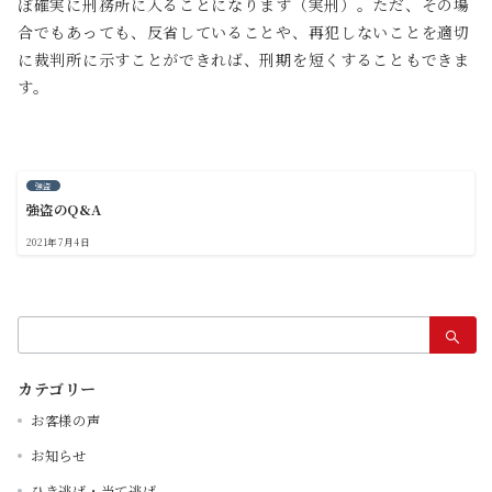
ぼ確実に刑務所に入ることになります（実刑）。ただ、その場
合でもあっても、反省していることや、再犯しないことを適切
に裁判所に示すことができれば、刑期を短くすることもできま
す。
強盗
強盗のQ&A
2021年7月4日
検
索：
カテゴリー
お客様の声
お知らせ
ひき逃げ・当て逃げ