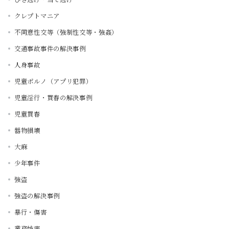
クレプトマニア
不同意性交等（強制性交等・強姦）
交通事故事件の解決事例
人身事故
児童ポルノ（アプリ犯罪）
児童淫行・買春の解決事例
児童買春
器物損壊
大麻
少年事件
強盗
強盗の解決事例
暴行・傷害
業務妨害