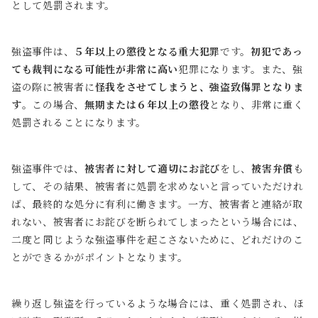
として処罰されます。
強盗事件は、
５年以上の懲役となる重大犯罪
です。
初犯であっ
ても裁判になる可能性が非常に高い
犯罪になります。また、強
盗の際に被害者に
怪我をさせてしまうと、強盗致傷罪となりま
す
。この場合、
無期または６年以上の懲役
となり、非常に重く
処罰されることになります。
強盗事件では、
被害者に対して適切にお詫び
をし、
被害弁償
も
して、その結果、被害者に処罰を求めないと言っていただけれ
ば、最終的な処分に有利に働きます。一方、被害者と連絡が取
れない、被害者にお詫びを断られてしまったという場合には、
二度と同じような強盗事件を起こさないために、どれだけのこ
とができるかがポイントとなります。
繰り返し強盗を行っているような場合には、重く処罰され、ほ