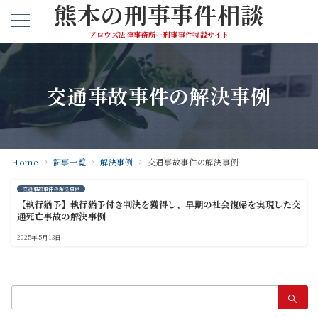
熊本の刑事事件相談
アロウズ法律事務所ー刑事事件特設サイト
交通事故事件の解決事例
Home
記事一覧
解決事例
交通事故事件の解決事例
交通事故事件の解決事例
【執行猶予】執行猶予付き判決を獲得し、早期の社会復帰を実現した交
通死亡事故の解決事例
2025年5月13日
検
索：