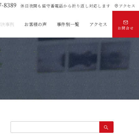
7-8389
休日夜間も留守番電話から折り返し対応します
アクセス
解決事例
お客様の声
事件別一覧
アクセス
お問合せ
検
索：